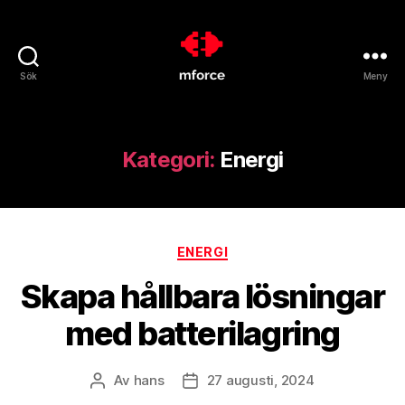
Sök
Meny
mforce.se
Kategori:
Energi
Kategorier
ENERGI
Skapa hållbara lösningar
med batterilagring
Av
hans
27 augusti, 2024
Inläggsförfattare
Inläggsdatum