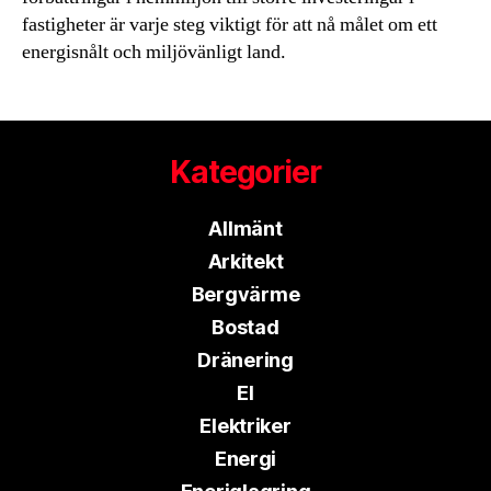
fastigheter är varje steg viktigt för att nå målet om ett
energisnålt och miljövänligt land.
Kategorier
Allmänt
Arkitekt
Bergvärme
Bostad
Dränering
El
Elektriker
Energi